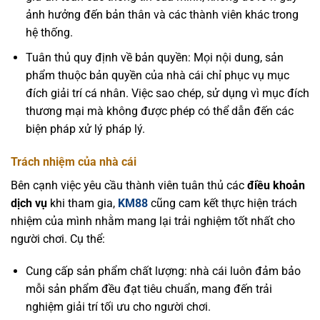
ảnh hưởng đến bản thân và các thành viên khác trong
hệ thống.
Tuân thủ quy định về bản quyền: Mọi nội dung, sản
phẩm thuộc bản quyền của nhà cái chỉ phục vụ mục
đích giải trí cá nhân. Việc sao chép, sử dụng vì mục đích
thương mại mà không được phép có thể dẫn đến các
biện pháp xử lý pháp lý.
Trách nhiệm của nhà cái
Bên cạnh việc yêu cầu thành viên tuân thủ các
điều khoản
dịch vụ
khi tham gia,
KM88
cũng cam kết thực hiện trách
nhiệm của mình nhằm mang lại trải nghiệm tốt nhất cho
người chơi. Cụ thể:
Cung cấp sản phẩm chất lượng: nhà cái luôn đảm bảo
mỗi sản phẩm đều đạt tiêu chuẩn, mang đến trải
nghiệm giải trí tối ưu cho người chơi.