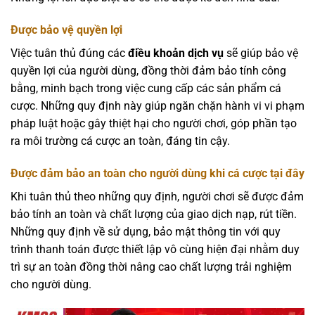
Được bảo vệ quyền lợi
Việc tuân thủ đúng các
điều khoản dịch vụ
sẽ giúp bảo vệ
quyền lợi của người dùng, đồng thời đảm bảo tính công
bằng, minh bạch trong việc cung cấp các sản phẩm cá
cược. Những quy định này giúp ngăn chặn hành vi vi phạm
pháp luật hoặc gây thiệt hại cho người chơi, góp phần tạo
ra môi trường cá cược an toàn, đáng tin cậy.
Được đảm bảo an toàn cho người dùng khi cá cược tại đây
Khi tuân thủ theo những quy định, người chơi sẽ được đảm
bảo tính an toàn và chất lượng của giao dịch nạp, rút tiền.
Những quy định về sử dụng, bảo mật thông tin với quy
trình thanh toán được thiết lập vô cùng hiện đại nhằm duy
trì sự an toàn đồng thời nâng cao chất lượng trải nghiệm
cho người dùng.