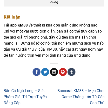
dụng
Kết luận
Tải app KM88
về thiết bị khá đơn giản đúng không nào!
Chỉ với một vài bước đơn giản, bạn đã có thể truy cập vào
thế giới giải trí phong phú, đầy đủ tiện ích mà sân chơi
mang lại. Đừng bỏ lỡ cơ hội trải nghiệm những dịch vụ hấp
dẫn và ưu đãi thú vị của KM88, hãy cài đặt ngay hôm nay
để tận hưởng trọn vẹn mọi tính năng của ứng dụng!
Bắn Cá Ngũ Long – Siêu
Baccarat KM88 – Mẹo Chơi
Phẩm Giải Trí Trực Tuyến
Game Thắng Lớn Từ Các
Đẳng Cấp
Cao Thủ