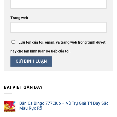
Trang web
Lưu tên của tôi, email, và trang web trong trình duyệt
này cho lần bình luận kế tiếp của tôi.
BÀI VIẾT GẦN ĐÂY
Bắn Cá Bingo 777Club – Vũ Trụ Giải Trí Đầy Sắc
Màu Rực Rỡ