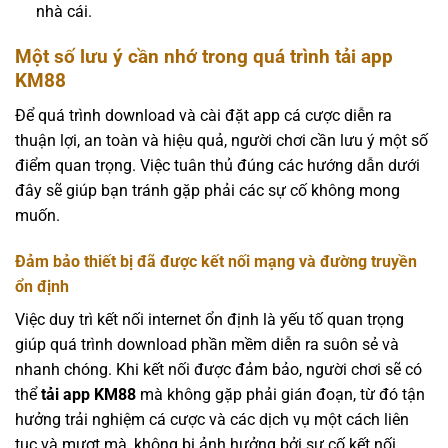
nhà cái.
Một số lưu ý cần nhớ trong quá trình tải app
KM88
Để quá trình download và cài đặt app cá cược diễn ra
thuận lợi, an toàn và hiệu quả, người chơi cần lưu ý một số
điểm quan trọng. Việc tuân thủ đúng các hướng dẫn dưới
đây sẽ giúp bạn tránh gặp phải các sự cố không mong
muốn.
Đảm bảo thiết bị đã được kết nối mạng và đường truyền
ổn định
Việc duy trì kết nối internet ổn định là yếu tố quan trọng
giúp quá trình download phần mềm diễn ra suôn sẻ và
nhanh chóng. Khi kết nối được đảm bảo, người chơi sẽ có
thể
tải app KM88
mà không gặp phải gián đoạn, từ đó tận
hưởng trải nghiệm cá cược và các dịch vụ một cách liên
tục và mượt mà, không bị ảnh hưởng bởi sự cố kết nối.