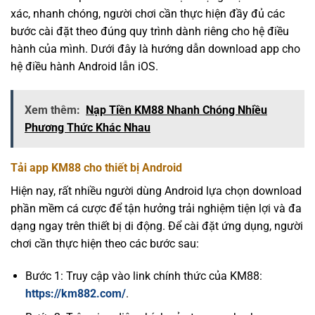
xác, nhanh chóng, người chơi cần thực hiện đầy đủ các
bước cài đặt theo đúng quy trình dành riêng cho hệ điều
hành của mình. Dưới đây là hướng dẫn download app cho
hệ điều hành Android lẫn iOS.
Xem thêm:
Nạp Tiền KM88 Nhanh Chóng Nhiều
Phương Thức Khác Nhau
Tải app KM88 cho thiết bị Android
Hiện nay, rất nhiều người dùng Android lựa chọn download
phần mềm cá cược để tận hưởng trải nghiệm tiện lợi và đa
dạng ngay trên thiết bị di động. Để cài đặt ứng dụng, người
chơi cần thực hiện theo các bước sau:
Bước 1: Truy cập vào link chính thức của KM88:
https://km882.com/
.