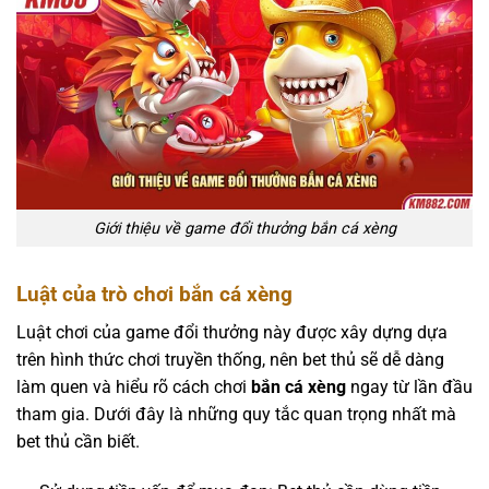
Giới thiệu về game đổi thưởng bắn cá xèng
Luật của trò chơi bắn cá xèng
Luật chơi của game đổi thưởng này được xây dựng dựa
trên hình thức chơi truyền thống, nên bet thủ sẽ dễ dàng
làm quen và hiểu rõ cách chơi
bắn cá xèng
ngay từ lần đầu
tham gia. Dưới đây là những quy tắc quan trọng nhất mà
bet thủ cần biết.