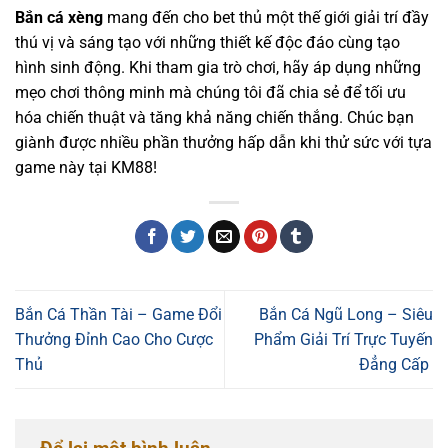
Bắn cá xèng
mang đến cho bet thủ một thế giới giải trí đầy
thú vị và sáng tạo với những thiết kế độc đáo cùng tạo
hình sinh động. Khi tham gia trò chơi, hãy áp dụng những
mẹo chơi thông minh mà chúng tôi đã chia sẻ để tối ưu
hóa chiến thuật và tăng khả năng chiến thắng. Chúc bạn
giành được nhiều phần thưởng hấp dẫn khi thử sức với tựa
game này tại KM88!
Bắn Cá Thần Tài – Game Đổi
Bắn Cá Ngũ Long – Siêu
Thưởng Đỉnh Cao Cho Cược
Phẩm Giải Trí Trực Tuyến
Thủ
Đẳng Cấp