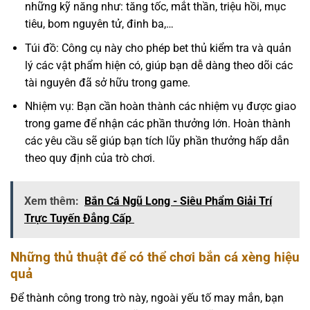
những kỹ năng như: tăng tốc, mắt thần, triệu hồi, mục
tiêu, bom nguyên tử, đinh ba,…
Túi đồ: Công cụ này cho phép bet thủ kiểm tra và quản
lý các vật phẩm hiện có, giúp bạn dễ dàng theo dõi các
tài nguyên đã sở hữu trong game.
Nhiệm vụ: Bạn cần hoàn thành các nhiệm vụ được giao
trong game để nhận các phần thưởng lớn. Hoàn thành
các yêu cầu sẽ giúp bạn tích lũy phần thưởng hấp dẫn
theo quy định của trò chơi.
Xem thêm:
Bắn Cá Ngũ Long - Siêu Phẩm Giải Trí
Trực Tuyến Đẳng Cấp
Những thủ thuật để có thể chơi bắn cá xèng hiệu
quả
Để thành công trong trò này, ngoài yếu tố may mắn, bạn