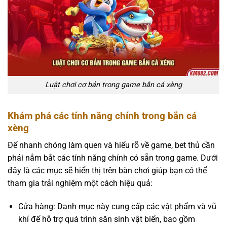
Luật chơi cơ bản trong game bắn cá xèng
Khám phá các tính năng chính trong bắn cá
xèng
Để nhanh chóng làm quen và hiểu rõ về game, bet thủ cần
phải nắm bắt các tính năng chính có sẵn trong game. Dưới
đây là các mục sẽ hiển thị trên bàn chơi giúp bạn có thể
tham gia trải nghiệm một cách hiệu quả:
Cửa hàng: Danh mục này cung cấp các vật phẩm và vũ
khí để hỗ trợ quá trình săn sinh vật biển, bao gồm