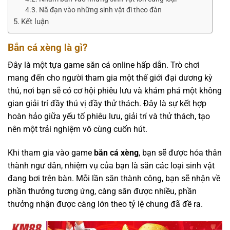
Nã đạn vào những sinh vật đi theo đàn
Kết luận
Bắn cá xèng là gì?
Đây là một tựa game săn cá online hấp dẫn. Trò chơi
mang đến cho người tham gia một thế giới đại dương kỳ
thú, nơi bạn sẽ có cơ hội phiêu lưu và khám phá một không
gian giải trí đầy thú vị đầy thử thách. Đây là sự kết hợp
hoàn hảo giữa yếu tố phiêu lưu, giải trí và thử thách, tạo
nên một trải nghiệm vô cùng cuốn hút.
Khi tham gia vào game
bắn cá xèng
, bạn sẽ được hóa thân
thành ngư dân, nhiệm vụ của bạn là săn các loại sinh vật
đang bơi trên bàn. Mỗi lần săn thành công, bạn sẽ nhận về
phần thưởng tương ứng, càng săn được nhiều, phần
thưởng nhận được càng lớn theo tỷ lệ chung đã đề ra.