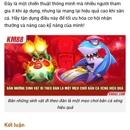
Đây là một chiến thuật thông minh mà nhiều người tham
gia ít khi áp dụng, nhưng lại mang lại hiệu quả cao khi săn
cá. Hãy tận dụng điều này để tối ưu hóa cơ hội nhận
thưởng và nâng cao kỹ năng của mình!
Bắn những sinh vật đi theo đàn là một mẹo chơi bắn cá xèng
hiệu quả
Kết luận