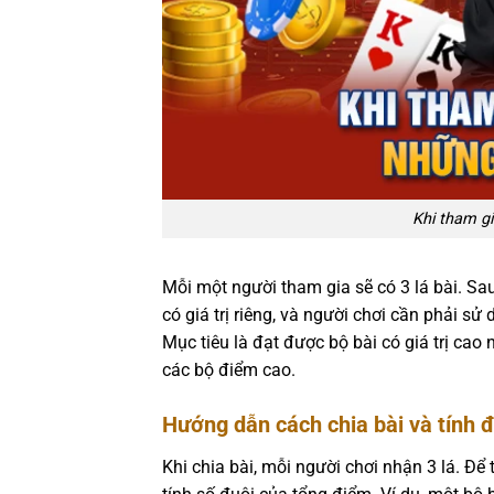
Khi tham g
Mỗi một người tham gia sẽ có 3 lá bài. Sau 
có giá trị riêng, và người chơi cần phải 
Mục tiêu là đạt được bộ bài có giá trị cao 
các bộ điểm cao.
Hướng dẫn cách chia bài và tính đ
Khi chia bài, mỗi người chơi nhận 3 lá. Để 