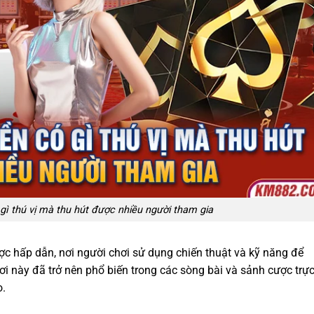
ó gì thú vị mà thu hút được nhiều người tham gia
ược hấp dẫn, nơi người chơi sử dụng chiến thuật và kỹ năng để
hơi này đã trở nên phổ biến trong các sòng bài và sảnh cược trự
o.