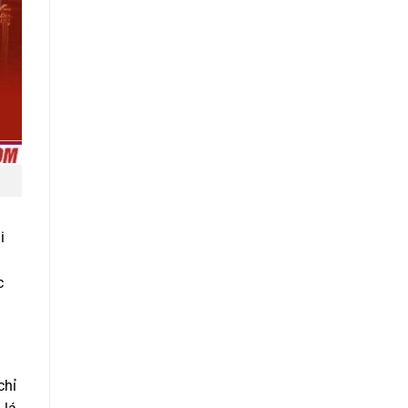
i
.
c
chỉ