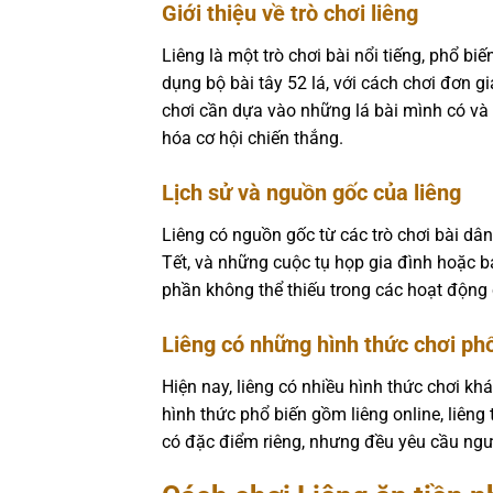
Giới thiệu về trò chơi liêng
Liêng là một trò chơi bài nổi tiếng, phổ b
dụng bộ bài tây 52 lá, với cách chơi đơn g
chơi cần dựa vào những lá bài mình có và
hóa cơ hội chiến thắng.
Lịch sử và nguồn gốc của liêng
Liêng có nguồn gốc từ các trò chơi bài dân
Tết, và những cuộc tụ họp gia đình hoặc bạ
phần không thể thiếu trong các hoạt động c
Liêng có những hình thức chơi ph
Hiện nay, liêng có nhiều hình thức chơi kh
hình thức phổ biến gồm liêng online, liêng 
có đặc điểm riêng, nhưng đều yêu cầu ngườ