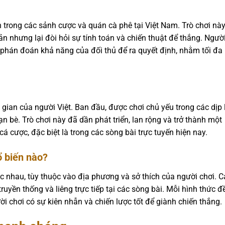
iến trong các sảnh cược và quán cà phê tại Việt Nam. Trò chơi nà
iản nhưng lại đòi hỏi sự tính toán và chiến thuật để thắng. Ngườ
 phán đoán khả năng của đối thủ để ra quyết định, nhằm tối đa
 gian của người Việt. Ban đầu, được chơi chủ yếu trong các dịp l
n bè. Trò chơi này đã dần phát triển, lan rộng và trở thành một
á cược, đặc biệt là trong các sòng bài trực tuyến hiện nay.
ổ biến nào?
ác nhau, tùy thuộc vào địa phương và sở thích của người chơi. C
truyền thống và liêng trực tiếp tại các sòng bài. Mỗi hình thức đ
i chơi có sự kiên nhẫn và chiến lược tốt để giành chiến thắng.