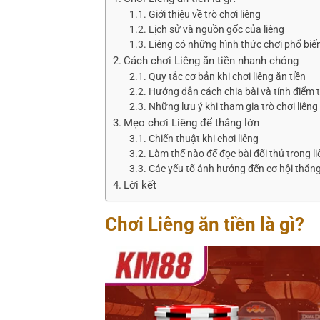
Giới thiệu về trò chơi liêng
Lịch sử và nguồn gốc của liêng
Liêng có những hình thức chơi phổ biế
Cách chơi Liêng ăn tiền nhanh chóng
Quy tắc cơ bản khi chơi liêng ăn tiền
Hướng dẫn cách chia bài và tính điểm t
Những lưu ý khi tham gia trò chơi liêng 
Mẹo chơi Liêng để thắng lớn
Chiến thuật khi chơi liêng
Làm thế nào để đọc bài đối thủ trong l
Các yếu tố ảnh hưởng đến cơ hội thắng
Lời kết
Chơi Liêng ăn tiền là gì?