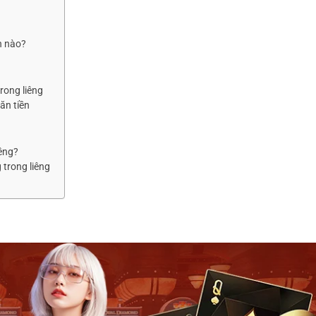
n nào?
rong liêng
ăn tiền
iêng?
 trong liêng