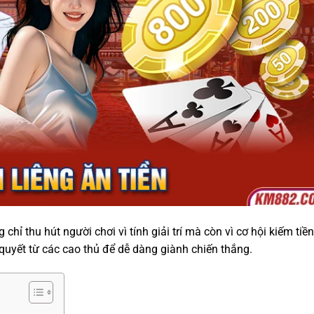
chỉ thu hút người chơi vì tính giải trí mà còn vì cơ hội kiếm tiền
quyết từ các cao thủ để dễ dàng giành chiến thắng.