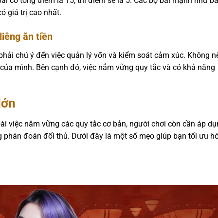
bài có tổng điểm là 15, thì điểm sẽ là 5. Các bộ bài mạnh như ba
ó giá trị cao nhất.
liêng ăn tiền
 phải chú ý đến việc quản lý vốn và kiểm soát cảm xúc. Không n
 của mình. Bên cạnh đó, việc nắm vững quy tắc và có khả năng
lớn
goài việc nắm vững các quy tắc cơ bản, người chơi còn cần áp d
 phán đoán đối thủ. Dưới đây là một số mẹo giúp bạn tối ưu h