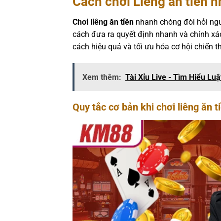
Cách chơi Liêng ăn tiền 
Chơi liêng ăn tiền
nhanh chóng đòi hỏi ngư
cách đưa ra quyết định nhanh và chính xác
cách hiệu quả và tối ưu hóa cơ hội chiến t
Xem thêm:
Tài Xỉu Live - Tìm Hiểu Lu
Quy tắc cơ bản khi chơi liêng ăn t