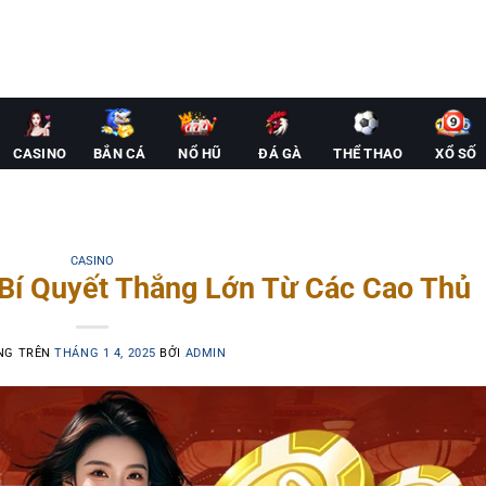
CASINO
BẮN CÁ
NỔ HŨ
ĐÁ GÀ
THỂ THAO
XỔ SỐ
CASINO
 Bí Quyết Thắng Lớn Từ Các Cao Thủ
NG TRÊN
THÁNG 1 4, 2025
BỞI
ADMIN