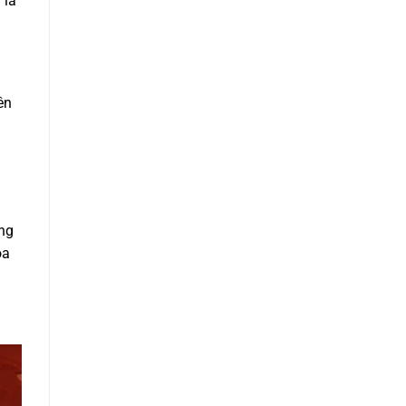
 lá
ên
ụng
óa