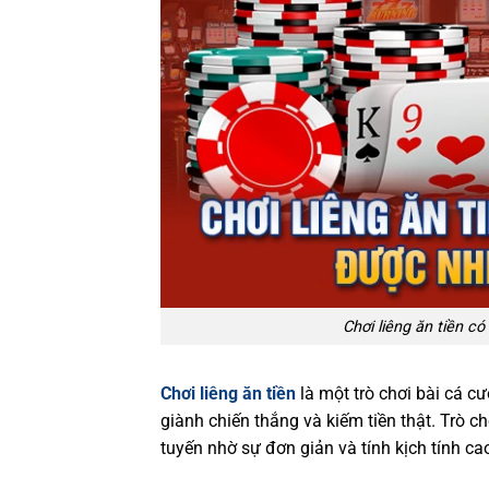
Chơi liêng ăn tiền c
Chơi liêng ăn tiền
là một trò chơi bài cá c
giành chiến thắng và kiếm tiền thật. Trò c
tuyến nhờ sự đơn giản và tính kịch tính ca