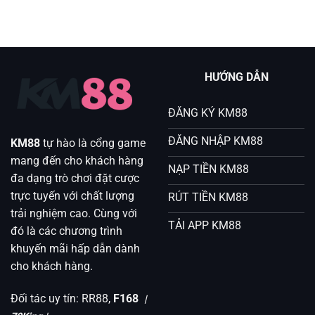
HƯỚNG DẪN
ĐĂNG KÝ KM88
ĐĂNG NHẬP KM88
KM88
tự hào là cổng game
mang đến cho khách hàng
NẠP TIỀN KM88
đa dạng trò chơi đặt cược
trực tuyến với chất lượng
RÚT TIỀN KM88
trải nghiệm cao. Cùng với
TẢI APP KM88
đó là các chương trình
khuyến mãi hấp dẫn dành
cho khách hàng.
Đối tác uy tín:
RR88
,
F168
|