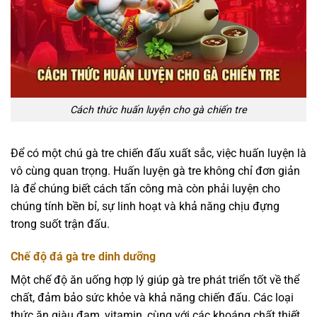
Cách thức huấn luyện cho gà chiến tre
Để có một chú gà tre chiến đấu xuất sắc, việc huấn luyện là
vô cùng quan trọng. Huấn luyện gà tre không chỉ đơn giản
là để chúng biết cách tấn công mà còn phải luyện cho
chúng tính bền bỉ, sự linh hoạt và khả năng chịu đựng
trong suốt trận đấu.
Chế độ đá gà tre dinh dưỡng
Một chế độ ăn uống hợp lý giúp gà tre phát triển tốt về thể
chất, đảm bảo sức khỏe và khả năng chiến đấu. Các loại
thức ăn giàu đạm, vitamin, cùng với các khoáng chất thiết