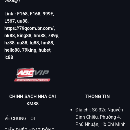
79King
|
Link :
F168
,
F168
,
999E
,
L567
,
uu88
,
https://79qcom.br.com/
,
nk88
,
king88
,
hm88
,
789p
,
hz88
,
uu88
,
tg88
,
hm88
,
hello88
,
79king
,
hubet
,
lc88
CHÍNH SÁCH NHÀ CÁI
THÔNG TIN
KM88
Địa chỉ: Số 32c Nguyễn
Đình Chiểu, Phường 4,
VỀ CHÚNG TÔI
Phú Nhuận, Hồ Chí Minh