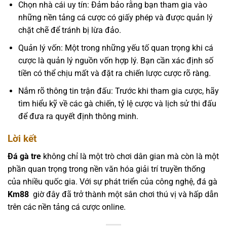
Chọn nhà cái uy tín: Đảm bảo rằng bạn tham gia vào
những nền tảng cá cược có giấy phép và được quản lý
chặt chẽ để tránh bị lừa đảo.
Quản lý vốn: Một trong những yếu tố quan trọng khi cá
cược là quản lý nguồn vốn hợp lý. Bạn cần xác định số
tiền có thể chịu mất và đặt ra chiến lược cược rõ ràng.
Nắm rõ thông tin trận đấu: Trước khi tham gia cược, hãy
tìm hiểu kỹ về các gà chiến, tỷ lệ cược và lịch sử thi đấu
để đưa ra quyết định thông minh.
Lời kết
Đá gà tre
không chỉ là một trò chơi dân gian mà còn là một
phần quan trọng trong nền văn hóa giải trí truyền thống
của nhiều quốc gia. Với sự phát triển của công nghệ, đá gà
Km88
giờ đây đã trở thành một sân chơi thú vị và hấp dẫn
trên các nền tảng cá cược online.