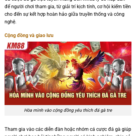
để người chơi tham gia, từ giải trí kịch tính, cơ hội kiếm tiền
cho đến sự kết hợp hoàn hảo giữa truyền thống và công
nghệ.
Cộng đồng và giao lưu
Hòa mình vào cộng đồng yêu thích đá gà tre
Tham gia vào các diễn đàn hoặc nhóm cá cược đá gà giúp