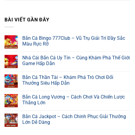
BÀI VIẾT GẦN ĐÂY
Bắn Cá Bingo 777Club – Vũ Trụ Giải Trí Đầy Sắc
Màu Rực Rỡ
Nhà Cái Bắn Cá Uy Tín – Cùng Khám Phá Thế Giới
Game Hấp Dẫn
Bắn Cá Thần Tài – Khám Phá Trò Chơi Đổi
Thưởng Siêu Hấp Dẫn
Bắn Cá Long Vương – Cách Chơi Và Chiến Lược
Thắng Lớn
Bắn Cá Jackpot – Cách Chinh Phục Giải Thưởng
Lớn Dễ Dàng