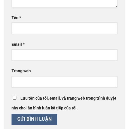
Tên
*
Email
*
Trang web
Lưu tên của tôi, email, và trang web trong trình duyệt
này cho lần bình luận kế tiếp của tôi.